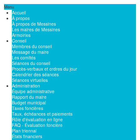
Menu
Accueil
À propos
À propos de Messines
Les maires de Messines
Armoiries
Conseil
Membres du conseil
Message du maire
Les comités
Séances du conseil
Procès-verbaux et ordres du jour
Calendrier des séances
Séances virtuelles
Administration
Équipe administrative
Rapport du maire
Budget municipal
Taxes foncières
Taux, échéances et paiements
Rôle d'évaluation en ligne
FAQ - Évaluation foncière
Plan triennal
États financiers