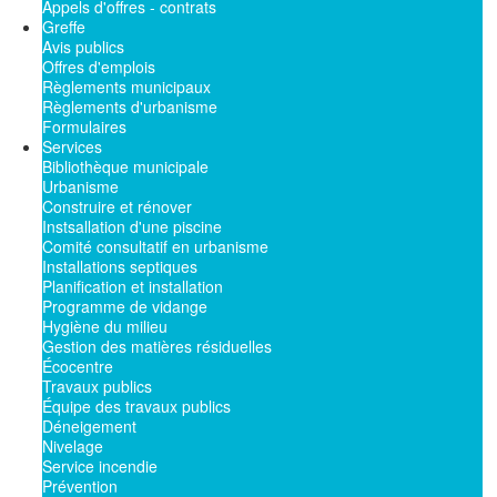
Appels d'offres - contrats
Greffe
Avis publics
Offres d'emplois
Règlements municipaux
Règlements d'urbanisme
Formulaires
Services
Bibliothèque municipale
Urbanisme
Construire et rénover
Instsallation d'une piscine
Comité consultatif en urbanisme
Installations septiques
Planification et installation
Programme de vidange
Hygiène du milieu
Gestion des matières résiduelles
Écocentre
Travaux publics
Équipe des travaux publics
Déneigement
Nivelage
Service incendie
Prévention