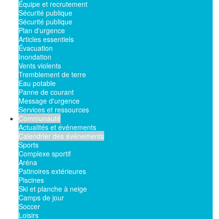
Équipe et recrutement
Sécurité publique
Sécurité publique
Plan d'urgence
Articles essentiels
Évacuation
Inondation
Vents violents
Tremblement de terre
Eau potable
Panne de courant
Message d'urgence
Services et ressources
Communauté
Actualités et événements
Calendrier des événements
Sports
Complexe sportif
Aréna
Patinoires extérieures
Piscines
Ski et planche à neige
Camps de jour
Soccer
Loisirs