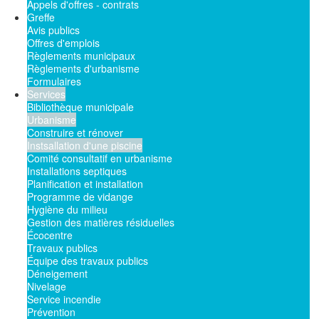
Appels d'offres - contrats
Greffe
Avis publics
Offres d'emplois
Règlements municipaux
Règlements d'urbanisme
Formulaires
Services
Bibliothèque municipale
Urbanisme
Construire et rénover
Instsallation d'une piscine
Comité consultatif en urbanisme
Installations septiques
Planification et installation
Programme de vidange
Hygiène du milieu
Gestion des matières résiduelles
Écocentre
Travaux publics
Équipe des travaux publics
Déneigement
Nivelage
Service incendie
Prévention