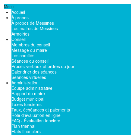
Menu
Accueil
À propos
À propos de Messines
Les maires de Messines
Armoiries
Conseil
Membres du conseil
Message du maire
Les comités
Séances du conseil
Procès-verbaux et ordres du jour
Calendrier des séances
Séances virtuelles
Administration
Équipe administrative
Rapport du maire
Budget municipal
Taxes foncières
Taux, échéances et paiements
Rôle d'évaluation en ligne
FAQ - Évaluation foncière
Plan triennal
États financiers