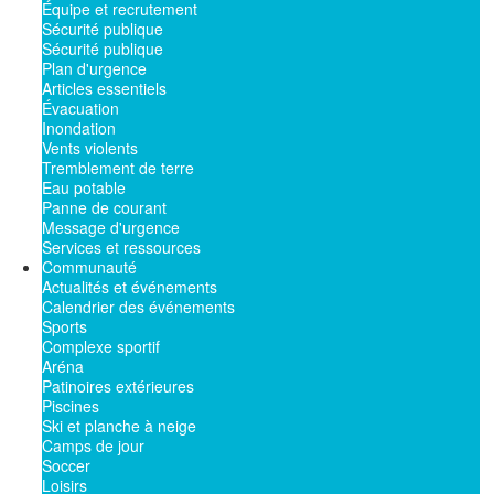
Équipe et recrutement
Sécurité publique
Sécurité publique
Plan d'urgence
Articles essentiels
Évacuation
Inondation
Vents violents
Tremblement de terre
Eau potable
Panne de courant
Message d'urgence
Services et ressources
Communauté
Actualités et événements
Calendrier des événements
Sports
Complexe sportif
Aréna
Patinoires extérieures
Piscines
Ski et planche à neige
Camps de jour
Soccer
Loisirs