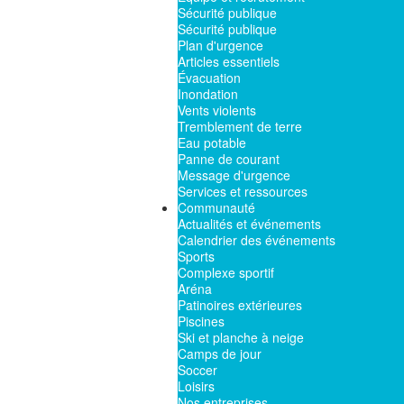
Sécurité publique
Sécurité publique
Plan d'urgence
Articles essentiels
Évacuation
Inondation
Vents violents
Tremblement de terre
Eau potable
Panne de courant
Message d'urgence
Services et ressources
Communauté
Actualités et événements
Calendrier des événements
Sports
Complexe sportif
Aréna
Patinoires extérieures
Piscines
Ski et planche à neige
Camps de jour
Soccer
Loisirs
Nos entreprises