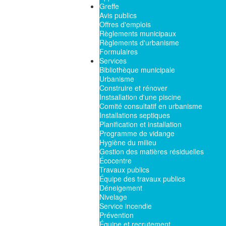
Greffe
Avis publics
Offres d'emplois
Règlements municipaux
Règlements d'urbanisme
Formulaires
Services
Bibliothèque municipale
Urbanisme
Construire et rénover
Instsallation d'une piscine
Comité consultatif en urbanisme
Installations septiques
Planification et installation
Programme de vidange
Hygiène du milieu
Gestion des matières résiduelles
Écocentre
Travaux publics
Équipe des travaux publics
Déneigement
Nivelage
Service incendie
Prévention
Équipe et recrutement