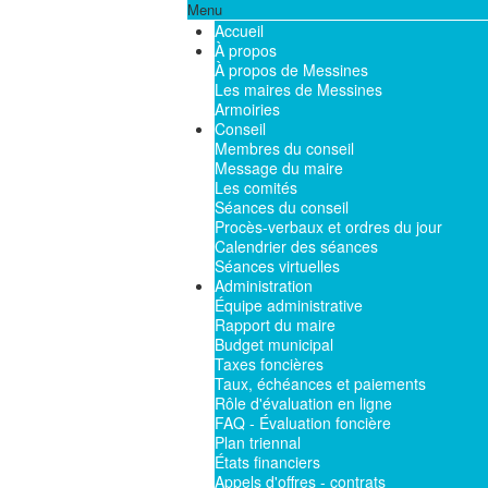
Menu
Accueil
À propos
À propos de Messines
Les maires de Messines
Armoiries
Conseil
Membres du conseil
Message du maire
Les comités
Séances du conseil
Procès-verbaux et ordres du jour
Calendrier des séances
Séances virtuelles
Administration
Équipe administrative
Rapport du maire
Budget municipal
Taxes foncières
Taux, échéances et paiements
Rôle d'évaluation en ligne
FAQ - Évaluation foncière
Plan triennal
États financiers
Appels d'offres - contrats