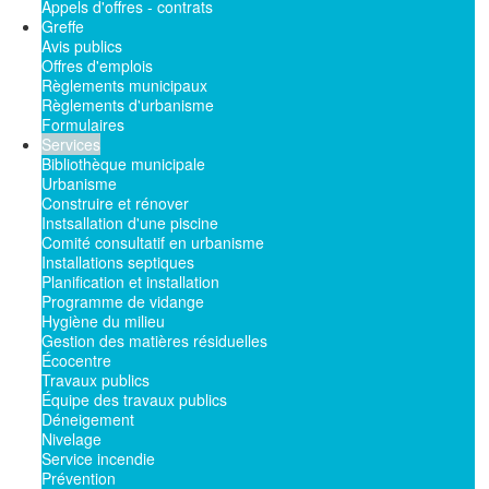
Appels d'offres - contrats
Greffe
Avis publics
Offres d'emplois
Règlements municipaux
Règlements d'urbanisme
Formulaires
Services
Bibliothèque municipale
Urbanisme
Construire et rénover
Instsallation d'une piscine
Comité consultatif en urbanisme
Installations septiques
Planification et installation
Programme de vidange
Hygiène du milieu
Gestion des matières résiduelles
Écocentre
Travaux publics
Équipe des travaux publics
Déneigement
Nivelage
Service incendie
Prévention