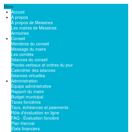
Menu
Accueil
À propos
À propos de Messines
Les maires de Messines
Armoiries
Conseil
Membres du conseil
Message du maire
Les comités
Séances du conseil
Procès-verbaux et ordres du jour
Calendrier des séances
Séances virtuelles
Administration
Équipe administrative
Rapport du maire
Budget municipal
Taxes foncières
Taux, échéances et paiements
Rôle d'évaluation en ligne
FAQ - Évaluation foncière
Plan triennal
États financiers