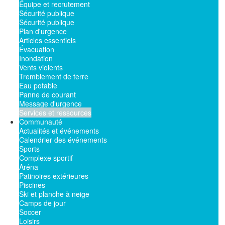
Équipe et recrutement
Sécurité publique
Sécurité publique
Plan d'urgence
Articles essentiels
Évacuation
Inondation
Vents violents
Tremblement de terre
Eau potable
Panne de courant
Message d'urgence
Services et ressources
Communauté
Actualités et événements
Calendrier des événements
Sports
Complexe sportif
Aréna
Patinoires extérieures
Piscines
Ski et planche à neige
Camps de jour
Soccer
Loisirs