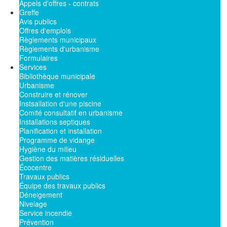
Appels d'offres - contrats
Greffe
Avis publics
Offres d'emplois
Règlements municipaux
Règlements d'urbanisme
Formulaires
Services
Bibliothèque municipale
Urbanisme
Construire et rénover
Instsallation d'une piscine
Comité consultatif en urbanisme
Installations septiques
Planification et installation
Programme de vidange
Hygiène du milieu
Gestion des matières résiduelles
Écocentre
Travaux publics
Équipe des travaux publics
Déneigement
Nivelage
Service incendie
Prévention