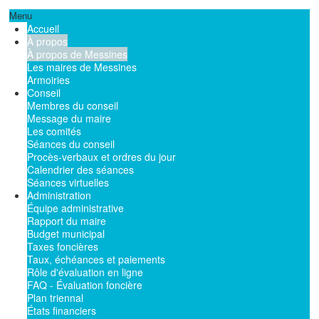
Menu
Accueil
À propos
À propos de Messines
Les maires de Messines
Armoiries
Conseil
Membres du conseil
Message du maire
Les comités
Séances du conseil
Procès-verbaux et ordres du jour
Calendrier des séances
Séances virtuelles
Administration
Équipe administrative
Rapport du maire
Budget municipal
Taxes foncières
Taux, échéances et paiements
Rôle d'évaluation en ligne
FAQ - Évaluation foncière
Plan triennal
États financiers