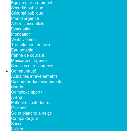
Équipe et recrutement
Sécurité publique
Sécurité publique
Plan d'urgence
Articles essentiels
Évacuation
Inondation
Vents violents
Tremblement de terre
Eau potable
Panne de courant
Message d'urgence
Services et ressources
Communauté
Actualités et événements
Calendrier des événements
Sports
Complexe sportif
Aréna
Patinoires extérieures
Piscines
Ski et planche à neige
Camps de jour
Soccer
Loisirs