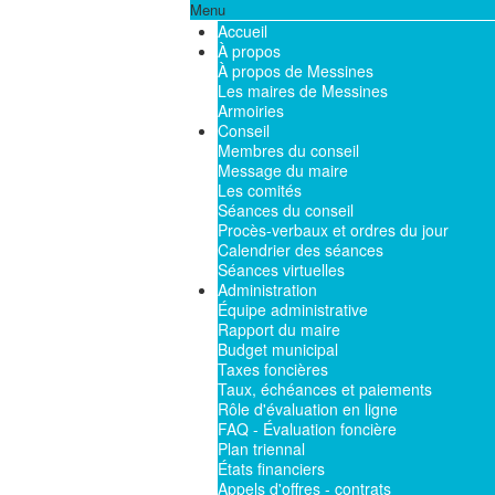
Menu
Accueil
À propos
À propos de Messines
Les maires de Messines
Armoiries
Conseil
Membres du conseil
Message du maire
Les comités
Séances du conseil
Procès-verbaux et ordres du jour
Calendrier des séances
Séances virtuelles
Administration
Équipe administrative
Rapport du maire
Budget municipal
Taxes foncières
Taux, échéances et paiements
Rôle d'évaluation en ligne
FAQ - Évaluation foncière
Plan triennal
États financiers
Appels d'offres - contrats