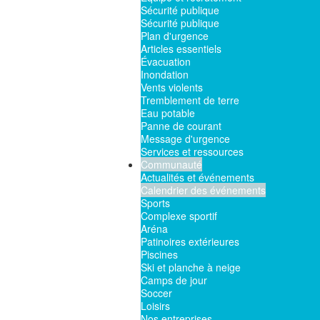
Sécurité publique
Sécurité publique
Plan d'urgence
Articles essentiels
Évacuation
Inondation
Vents violents
Tremblement de terre
Eau potable
Panne de courant
Message d'urgence
Services et ressources
Communauté
Actualités et événements
Calendrier des événements
Sports
Complexe sportif
Aréna
Patinoires extérieures
Piscines
Ski et planche à neige
Camps de jour
Soccer
Loisirs
Nos entreprises