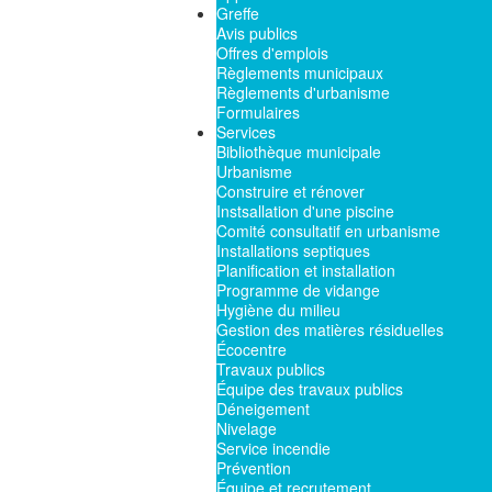
Greffe
Avis publics
Offres d'emplois
Règlements municipaux
Règlements d'urbanisme
Formulaires
Services
Bibliothèque municipale
Urbanisme
Construire et rénover
Instsallation d'une piscine
Comité consultatif en urbanisme
Installations septiques
Planification et installation
Programme de vidange
Hygiène du milieu
Gestion des matières résiduelles
Écocentre
Travaux publics
Équipe des travaux publics
Déneigement
Nivelage
Service incendie
Prévention
Équipe et recrutement