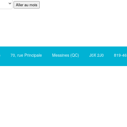
Aller au mois
S
70, rue Principale Messines (QC) J0X 2J0 819-465