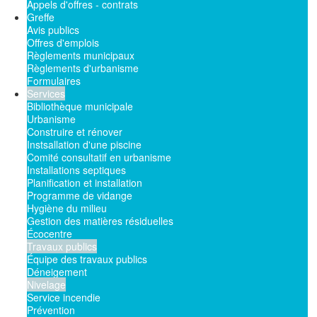
Appels d'offres - contrats
Greffe
Avis publics
Offres d'emplois
Règlements municipaux
Règlements d'urbanisme
Formulaires
Services
Bibliothèque municipale
Urbanisme
Construire et rénover
Instsallation d'une piscine
Comité consultatif en urbanisme
Installations septiques
Planification et installation
Programme de vidange
Hygiène du milieu
Gestion des matières résiduelles
Écocentre
Travaux publics
Équipe des travaux publics
Déneigement
Nivelage
Service incendie
Prévention