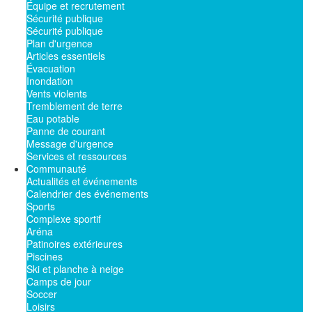
Équipe et recrutement
Sécurité publique
Sécurité publique
Plan d'urgence
Articles essentiels
Évacuation
Inondation
Vents violents
Tremblement de terre
Eau potable
Panne de courant
Message d'urgence
Services et ressources
Communauté
Actualités et événements
Calendrier des événements
Sports
Complexe sportif
Aréna
Patinoires extérieures
Piscines
Ski et planche à neige
Camps de jour
Soccer
Loisirs