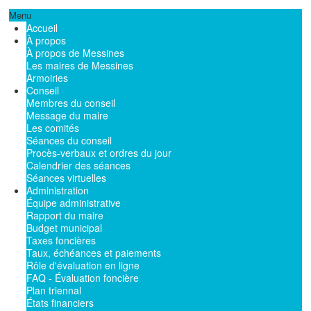
Menu
Accueil
À propos
À propos de Messines
Les maires de Messines
Armoiries
Conseil
Membres du conseil
Message du maire
Les comités
Séances du conseil
Procès-verbaux et ordres du jour
Calendrier des séances
Séances virtuelles
Administration
Équipe administrative
Rapport du maire
Budget municipal
Taxes foncières
Taux, échéances et paiements
Rôle d'évaluation en ligne
FAQ - Évaluation foncière
Plan triennal
États financiers