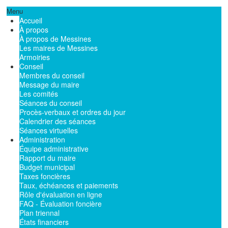
Menu
Accueil
À propos
À propos de Messines
Les maires de Messines
Armoiries
Conseil
Membres du conseil
Message du maire
Les comités
Séances du conseil
Procès-verbaux et ordres du jour
Calendrier des séances
Séances virtuelles
Administration
Équipe administrative
Rapport du maire
Budget municipal
Taxes foncières
Taux, échéances et paiements
Rôle d'évaluation en ligne
FAQ - Évaluation foncière
Plan triennal
États financiers