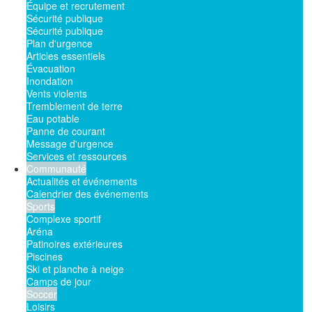
Équipe et recrutement
Sécurité publique
Sécurité publique
Plan d'urgence
Articles essentiels
Évacuation
Inondation
Vents violents
Tremblement de terre
Eau potable
Panne de courant
Message d'urgence
Services et ressources
Communauté
Actualités et événements
Calendrier des événements
Sports
Complexe sportif
Aréna
Patinoires extérieures
Piscines
Ski et planche à neige
Camps de jour
Soccer
Loisirs