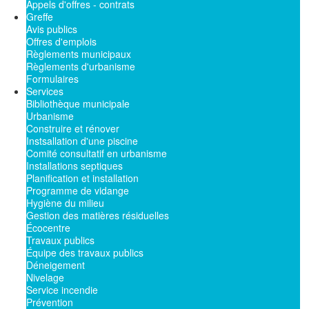
Appels d'offres - contrats
Greffe
Avis publics
Offres d'emplois
Règlements municipaux
Règlements d'urbanisme
Formulaires
Services
Bibliothèque municipale
Urbanisme
Construire et rénover
Instsallation d'une piscine
Comité consultatif en urbanisme
Installations septiques
Planification et installation
Programme de vidange
Hygiène du milieu
Gestion des matières résiduelles
Écocentre
Travaux publics
Équipe des travaux publics
Déneigement
Nivelage
Service incendie
Prévention