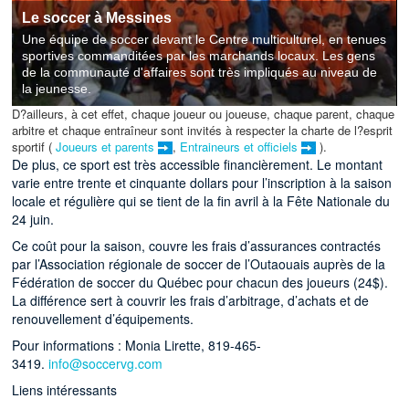
Le soccer à Messines
Une équipe de soccer devant le Centre multiculturel, en tenues
sportives commanditées par les marchands locaux. Les gens
de la communauté d'affaires sont très impliqués au niveau de
la jeunesse.
D?ailleurs, à cet effet, chaque joueur ou joueuse, chaque parent, chaque
arbitre et chaque entraîneur sont invités à respecter la charte de l?esprit
sportif (
Joueurs et parents
,
Entraineurs et officiels
).
De plus, ce sport est très accessible financièrement. Le montant
varie entre trente et cinquante dollars pour l’inscription à la saison
locale et régulière qui se tient de la fin avril à la Fête Nationale du
24 juin.
Ce coût pour la saison, couvre les frais d’assurances contractés
par l’Association régionale de soccer de l’Outaouais auprès de la
Fédération de soccer du Québec pour chacun des joueurs (24$).
La différence sert à couvrir les frais d’arbitrage, d’achats et de
renouvellement d’équipements.
Pour informations : Monia Lirette, 819-465-
3419.
info@soccervg.com
Liens intéressants