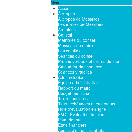
Menu
Accueil
À propos
À propos de Messines
Les maires de Messines
Armoiries
Conseil
Membres du conseil
Message du maire
Les comités
Séances du conseil
Procès-verbaux et ordres du jour
Calendrier des séances
Séances virtuelles
Administration
Équipe administrative
Rapport du maire
Budget municipal
Taxes foncières
Taux, échéances et paiements
Rôle d'évaluation en ligne
FAQ - Évaluation foncière
Plan triennal
États financiers
Appels d'offres - contrats