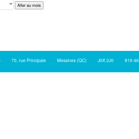
Aller au mois
S
70, rue Principale Messines (QC) J0X 2J0 819-465