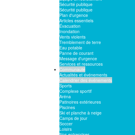
Sécurité publique
Sécurité publique
Plan d'urgence
Articles essentiels
Évacuation
Inondation
Vents violents
Tremblement de terre
Eau potable
Panne de courant
Message d'urgence
Services et ressources
Communauté
Actualités et événements
Calendrier des événements
Sports
Complexe sportif
Aréna
Patinoires extérieures
Piscines
Ski et planche à neige
Camps de jour
Soccer
Loisirs
Nos entreprises