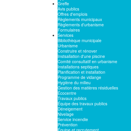
Greffe
Avis publics
Offres d'emplois
Règlements municipaux
Règlements d'urbanisme
Formulaires
Services
Bibliothèque municipale
Urbanisme
Construire et rénover
Instsallation d'une piscine
Comité consultatif en urbanisme
Installations septiques
Planification et installation
Programme de vidange
Hygiène du milieu
Gestion des matières résiduelles
Écocentre
Travaux publics
Équipe des travaux publics
Déneigement
Nivelage
Service incendie
Prévention
Équipe et recrutement